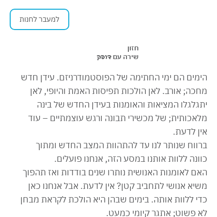
למעבר לחנות
חזון
שירה עם
דופק
הימים הם ימי החתימה של הפוסטמודרניזם. עידן חדש
מחכה; אורב. לאן הולכות תפיסות האמת והיופי, לאן
יתגלגלו המציאות והאומנות בעידן החדש של בינה
מלאכותית; של מכשירי תבונה ורגש עוצמתיים – עוד
אין לדעת.
ברווח שנותר לנו עד להתהוות המצב החדש ומתוך
כוונה ללוות אותנו במסע הזה, אנחנו פועלים.
האם לאומנות האנושית נותרו שנים בודדות ואז תהפוך
משיא אנושי לתחביב קטן? אין לדעת. אבל אנחנו כאן
כדי ללוות אותה. בימים שבהן היא הולכת לקראת מבחן
לא פשוט; אתגר קיומי כמעט.