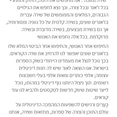
"שירה נמוכה". אנו מחפשים את היפה, החזק והנוגע -
בכל ז’אנר ובכל צורה. וכך נצא לחפש את הגילויים
הגבוהים, המלאים והממומשים של שירה עברית
בז'אנרים שונים; בשירה קלסית על כל גווניה ומסורותיה,
אך גם בשירת מבצעים, בשירה מדוברת ובשירה
מדוקלמת. בכל אלה נחפש את האנושי
החיפוש אחר האנושי, והחיפוש אחר הביטוי המלא שלו
בז'אנרים שונים יאפשר לנו להרחיב את שדה הקוראים.
בכך נוכל לנצל את מעמדינו הייחודי בשוק הספרות
בישראל. אנו הוצאה לאור שיש לה חנות דיגיטלית
עצומה; אלפי כותרים ומאות אלפי בעלי חשבונות
רשומים. תוך ניצול היותנו גוף דיגיטלי במהותו, נוכל
לייצר שיטות שיווק חדשות לטקסטים ולהביא לנו עוד
קוראים.
כְּעֵרִים ורגישים להשפעות המהפכה הדיגיטלית על
עולם התוכן והצורה של ספרות, מחזאות ושירה, אנחנו