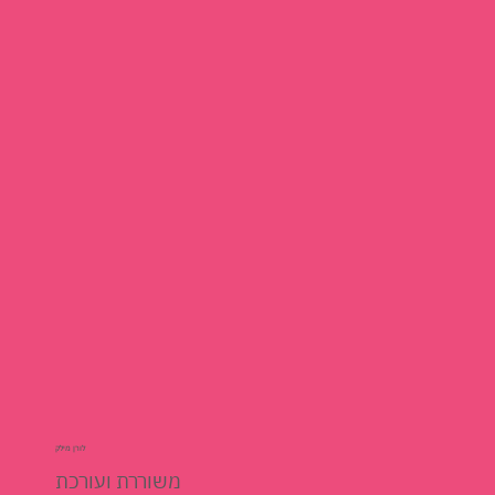
לורן מילק
משוררת ועורכת