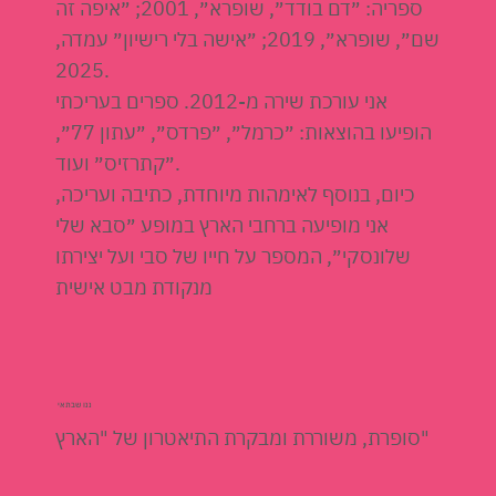
ספריה: ״דם בודד״, שופרא״, 2001; ״איפה זה
שם״, שופרא״, 2019; ״אישה בלי רישיון״ עמדה,
2025.
אני עורכת שירה מ-2012. ספרים בעריכתי
הופיעו בהוצאות: ״כרמל״, ״פרדס״, ״עתון 77״,
״קתרזיס״ ועוד.
כיום, בנוסף לאימהות מיוחדת, כתיבה ועריכה,
אני מופיעה ברחבי הארץ במופע ״סבא שלי
שלונסקי״, המספר על חייו של סבי ועל יצירתו
מנקודת מבט אישית
ננו שבתאי
סופרת, משוררת ומבקרת התיאטרון של "הארץ"