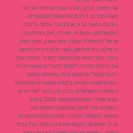
אני משורר, מבקר, מורה ועורך ספרותי. ערכתי
מאות ספרים, ביניהם של משוררים וסופרים
בולטים כמאיה ערד, אהרן מגד, אלונה פרנקל,
נעם פרתום, עמוס נוי, חיה לוי, זאב סמילנסקי,
אריאל הירשפלד, עופרה עופר-אורן, זמירה פורן,
דן צלקה, נילי לנדסמן, תמר גלבץ ודורית רביניאן.
בעברי עורך ראשי של הוצאת "מודן". בנוסף, עורך
את סדרות הפרוזה "חרגול פלוס" בהוצאת חרגול
ו"פטל מקור" בהוצאת פטל. פרסמתי במשך
השנים מאות רשימות ביקורת ומאמרים ספרותיים
בעיתונות הישראלית, רבות מהן בטור "אלי הירש
קורא שירה" שמתפרסם מאז 2007 במדור
הספרותי של ידיעות אחרונות. לימדתי יותר
מעשור במסלול לכתיבה יוצרת באוניברסיטת תל
אביב. לאחרונה הקמתי את בית הספר התל אביבי
לשירה – מפעל סדנאות שירה הנערכות בביתי