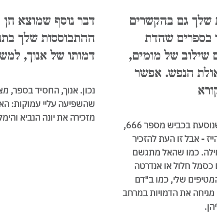
 שלך גם בהקשרים
דבר נוסף שמוצא חן ב
ר בספרים שהדת
ההתבוססות שלך בתנ"
 שילוב של מומים,
דמותו של אנוך, למשל
גאולת הנפש. אפשר
ורא
נכון. אנוך, החסיד בספר, מ
שהשפיעה עליי עמוקות: הא
מזכירה את יונה הנביא והימל
"דם חכם" מלא סמלים - למשל מכונית שנוסעת בכביש מספר 666,
ז - אבל זו העת להזכיר
לה. כמו שהאל מתגשם
 כסמל חלול או אנדרטה
המטיפים שלי, כמו ב"דם
י מניחה את הדמויות במרחב
הן.