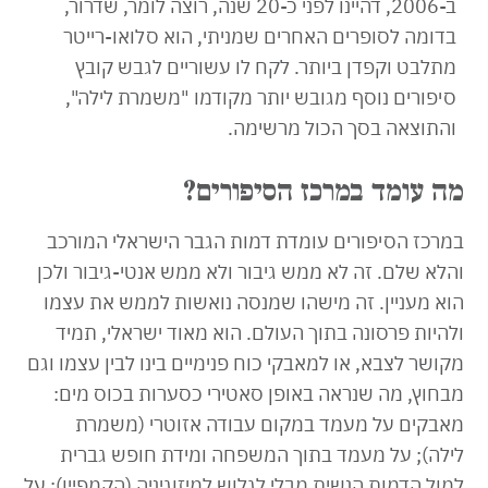
ב-2006, דהיינו לפני כ-20 שנה, רוצה לומר, שדרור,
בדומה לסופרים האחרים שמניתי, הוא סלואו-רייטר
מתלבט וקפדן ביותר. לקח לו עשוריים לגבש קובץ
סיפורים נוסף מגובש יותר מקודמו "משמרת לילה",
והתוצאה בסך הכול מרשימה.
מה עומד במרכז הסיפורים?
במרכז הסיפורים עומדת דמות הגבר הישראלי המורכב
והלא שלם. זה לא ממש גיבור ולא ממש אנטי-גיבור ולכן
הוא מעניין. זה מישהו שמנסה נואשות לממש את עצמו
ולהיות פרסונה בתוך העולם. הוא מאוד ישראלי, תמיד
מקושר לצבא, או למאבקי כוח פנימיים בינו לבין עצמו וגם
מבחוץ, מה שנראה באופן סאטירי כסערות בכוס מים:
מאבקים על מעמד במקום עבודה אזוטרי (משמרת
לילה); על מעמד בתוך המשפחה ומידת חופש גברית
למול הדמות הנשית מבלי לגלוש למיזוגיניה (הקמפיין); על