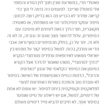
סאטירי מדי, במשרעת שבין חנוך לוין הנודע והסופר
אלי (חתולי) שרייבר. לפעמים היה נדמה לי תוך כדי
קריאה שדרור לא הכריע מה הוא בדיוק רוצה לכתוב:
סיפור עמקני פסיכולוגי זוגי או משפחתי, או סאטירה
מקאבּרית, חצי הדרך הזאת לעיתים לא מיטיבה עם
הסיפורים, עלול להיווצר מצב שגם זה וגם זה, זה לא זה
ולא זה. יתר על כן, בחלק מהסיפורים הסוף נראה אגבי
מדי או מודבק בכוח. למשל בסיפור קצר על מפגש בין
ישראלי ממוּצע לאירופאית ערפדית מנורמנדי הנקרא
"הדרך לנורמנדי", משהו שאמור להדהד אצל הקורא
המיומן את הסיפור הקלאסי של עגנון "האדונית
והרוכל", הדמות הגויית האנטישמית של האישה בסיפור
לא עוברת טוב והופכת בשורות האחרונות לצערי
לפּלאקטית וקומיקסית ביחס לסיפור. יש עומס לא אחת
של דימויים, למשל, אם יש דיאלוג על טייס שנפטר
בסיפור אחֵר, לא חייבים להביא מייד דימויים מעולם