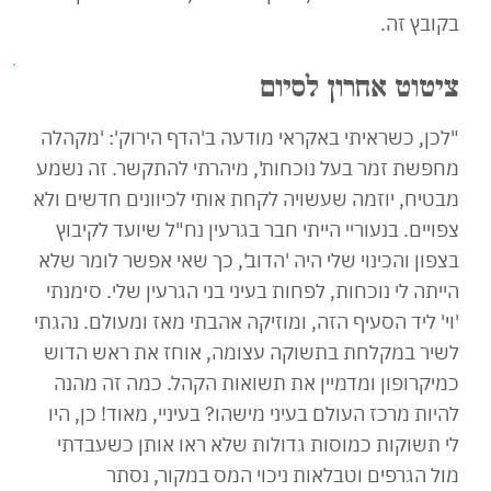
בקובץ זה.
ציטוט אחרון לסיום
"לכן, כשראיתי באקראי מודעה ב'הדף הירוק': 'מקהלה
מחפשת זמר בעל נוכחות', מיהרתי להתקשר. זה נשמע
מבטיח, יוזמה שעשויה לקחת אותי לכיוונים חדשים ולא
צפויים. בנעוריי הייתי חבר בגרעין נח"ל שיועד לקיבוץ
בצפון והכינוי שלי היה 'הדוב', כך שאי אפשר לומר שלא
הייתה לי נוכחות, לפחות בעיני בני הגרעין שלי. סימנתי
'וי' ליד הסעיף הזה, ומוזיקה אהבתי מאז ומעולם. נהגתי
לשיר במקלחת בתשוקה עצומה, אוחז את ראש הדוש
כמיקרופון ומדמיין את תשואות הקהל. כמה זה מהנה
להיות מרכז העולם בעיני מישהו? בעיניי, מאוד! כן, היו
לי תשוקות כמוסות גדולות שלא ראו אותן כשעבדתי
מול הגרפים וטבלאות ניכוי המס במקור, נסתר