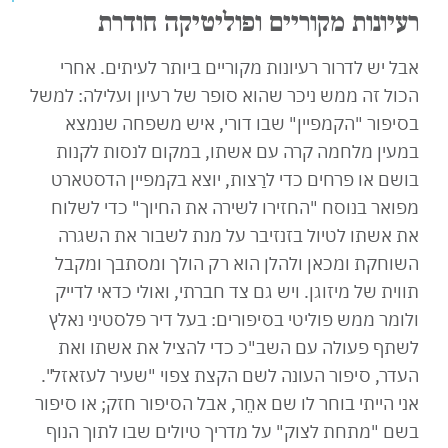
רעיונות מקוריים ופוליטיקה חודרת
אבל יש לדרור רעיונות מקוריים ביותר לעיתים. אחרי
הכול זה ממש ניכר שהוא סופר של רעיון ועלילה: למשל
בסיפור "הקמפיין" שבו דורי, איש משפחה שנמצא
במעין מלחמה קרה עם אשתו, במקום לנסות לקנות
בושם או פרחים כדי לרַצות, יוצא בקמפיין הדסטארט
מפואר בנוסח "החזירו לשירה את החיוך" כדי לשלוח
את אשתו לטיול בזנזיבר על מנת לשבור את השגרה
השוחקת ומכאן ולהלן הוא רק הולך ומסתבך ומקבל
תווית של מיזוגן. ויש גם צד חברתי, ואולי כדאי לדייק
ולומר ממש פוליטי בסיפורים: בעל דיר פלסטיני נאלץ
לשתף פעולה עם השב"כ כדי להציל את אשתו ואת
העדר, סיפור העונה לשם הקצת צפוי "שעיר לעזאזל".
אני הייתי בוחר לו שם אחֵר, אבל הסיפור חזק; או סיפור
בשם "מתחת לצוק" על מדריך טיולים שבו לתוך הנוף