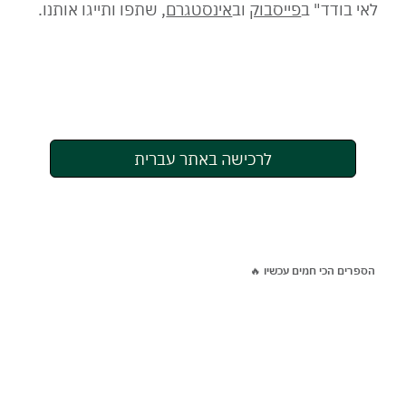
לאי בודד" ב
פייסבוק
וב
אינסטגרם
, שתפו ותייגו אותנו.
לרכישה באתר עברית
הספרים הכי חמים עכשיו 🔥