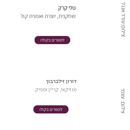
צילום:עודד אנגל
טלי קרק
שחקנית, יוצרת ואמנית קול
לספרים בקולה
דורון זילברבוך
מוזיקאי, קריין ומפיק
צילום: עצמי
לספרים בקולו